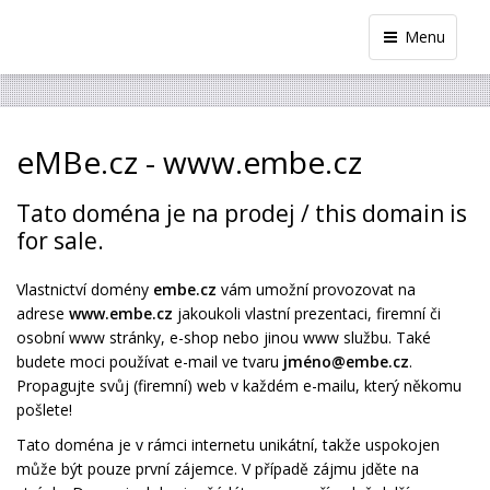
Menu
eMBe.cz - www.embe.cz
Tato doména je na prodej / this domain is
for sale.
Vlastnictví domény
embe.cz
vám umožní provozovat na
adrese
www.embe.cz
jakoukoli vlastní prezentaci, firemní či
osobní www stránky, e-shop nebo jinou www službu. Také
budete moci používat e-mail ve tvaru
jméno@embe.cz
.
Propagujte svůj (firemní) web v každém e-mailu, který někomu
pošlete!
Tato doména je v rámci internetu unikátní, takže uspokojen
může být pouze první zájemce. V případě zájmu jděte na