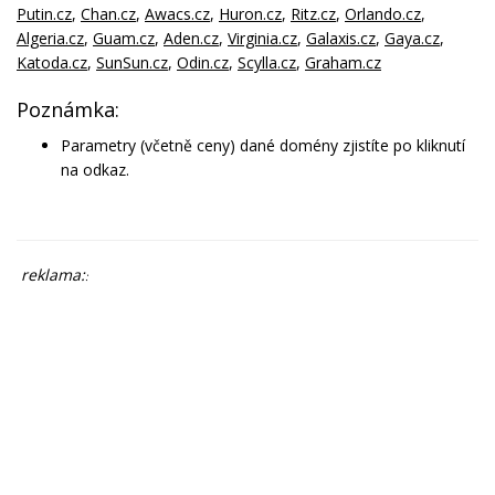
Putin.cz
,
Chan.cz
,
Awacs.cz
,
Huron.cz
,
Ritz.cz
,
Orlando.cz
,
Algeria.cz
,
Guam.cz
,
Aden.cz
,
Virginia.cz
,
Galaxis.cz
,
Gaya.cz
,
Katoda.cz
,
SunSun.cz
,
Odin.cz
,
Scylla.cz
,
Graham.cz
Poznámka:
Parametry (včetně ceny) dané domény zjistíte po kliknutí
na odkaz.
reklama:
: