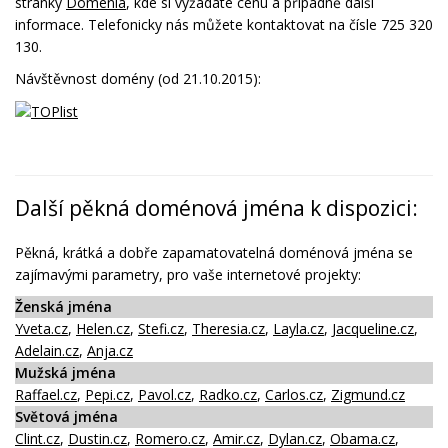
stránky
Domenia
, kde si vyžádáte cenu a případně další
informace. Telefonicky nás můžete kontaktovat na čísle 725 320
130.
Návštěvnost domény (od 21.10.2015):
Další pěkná doménová jména k dispozici:
Pěkná, krátká a dobře zapamatovatelná doménová jména se
zajímavými parametry, pro vaše internetové projekty:
Ženská jména
Yveta.cz
,
Helen.cz
,
Stefi.cz
,
Theresia.cz
,
Layla.cz
,
Jacqueline.cz
,
Adelain.cz
,
Anja.cz
Mužská jména
Raffael.cz
,
Pepi.cz
,
Pavol.cz
,
Radko.cz
,
Carlos.cz
,
Zigmund.cz
Světová jména
Clint.cz
,
Dustin.cz
,
Romero.cz
,
Amir.cz
,
Dylan.cz
,
Obama.cz
,